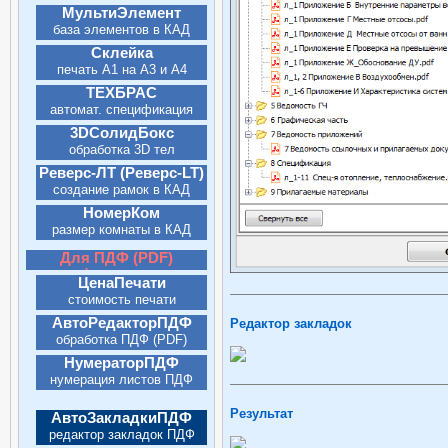
МультиЭлемент
база элементов в КАД
(CAD)
Склейка
печать А1 на А3 и А4
ТЕХБРАС
автомат. спецификация
3DСолидБокс
обработка 3D тел
Реверс-ЛТ (Реверс-LT)
создание рамок в КАД
(CAD)
НомерКом
размер комнаты в КАД
(CAD)
Для ПДФ (PDF)
формата :
ЦенаПечати
стоимость печати
АвтоРедакторПДФ
Редактор закладок
обработка ПДФ (PDF)
НумераторПДФ
нумерация листов ПДФ
(PDF)
Результат
АвтоЗакладкиПДФ
редактор закладок ПДФ