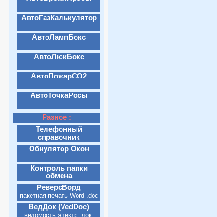
АвтоГазКалькулятор
АвтоЛампБокс
АвтоЛюкБокс
АвтоПожарСО2
АвтоТочкаРосы
Разное :
Телефонный
справочник
Обнулятор Окон
Контроль папки
обмена
РеверсВорд
пакетная печать Word .doc
ВедДок (VedDoc)
ведомость электр. док.