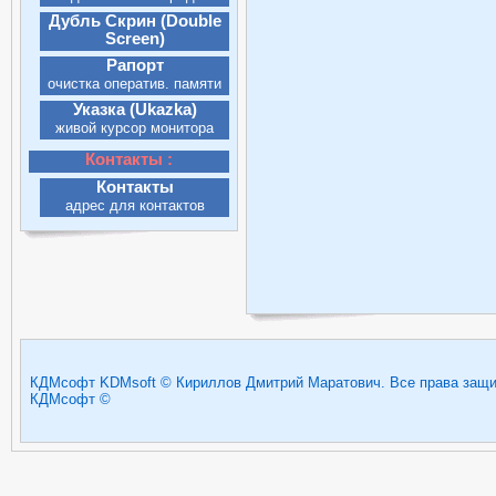
Дубль Скрин (Double
Screen)
просмотр монитора
Рапорт
очистка оператив. памяти
Указка (Ukazka)
живой курсор монитора
Контакты :
Контакты
адрес для контактов
КДМсофт KDMsoft © Кириллов Дмитрий Маратович. Все права защищ
КДМсофт ©