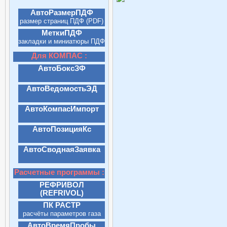
(PDF)
АвтоРазмерПДФ
размер страниц ПДФ (PDF)
МеткиПДФ
закладки и миниатюры ПДФ
(PDF)
Для КОМПАС :
АвтоБоксЗФ
АвтоВедомостьЭД
АвтоКомпасИмпорт
АвтоПозицияКс
АвтоСводнаяЗаявка
Расчетные программы :
РЕФРИВОЛ
(REFRIVOL)
расчет кол-ва хладагента
ПК РАСТР
расчёты параметров газа
АвтоВремяПробы