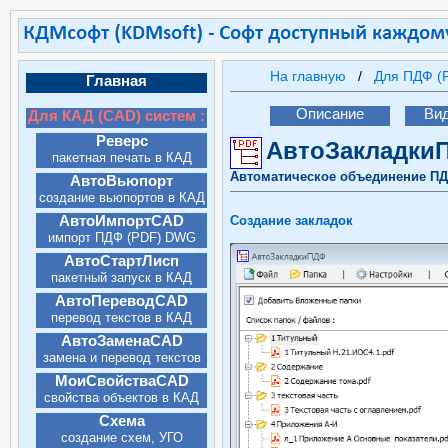
На главную
Для ПДФ (
Главная
Описание
Ви
Для КАД (CAD) систем :
Реверс
АвтоЗакладки
пакетная печать в КАД
(CAD)
Автоматическое объединение ПДФ
АвтоВьюпорт
создание вьюпортов в КАД
(CAD)
АвтоИмпортCAD
Создание закладок
импорт ПДФ (PDF) DWG
DXF в КАД (CAD)
АвтоСтартЛисп
пакетный запуск в КАД
(CAD)
АвтоПереводCAD
перевод текстов в КАД
(CAD)
АвтоЗаменаCAD
замена и перевод текстов
МоиСвойстваCAD
свойства объектов в КАД
(CAD)
Схема
создание схем, УГО