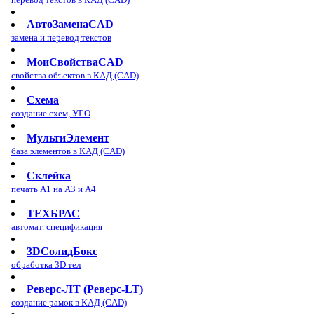
АвтоЗаменаCAD
замена и перевод текстов
МоиСвойстваCAD
свойства объектов в КАД (CAD)
Схема
создание схем, УГО
МультиЭлемент
база элементов в КАД (CAD)
Склейка
печать А1 на А3 и А4
ТЕХБРАС
автомат. спецификация
3DСолидБокс
обработка 3D тел
Реверс-ЛТ (Реверс-LT)
создание рамок в КАД (CAD)