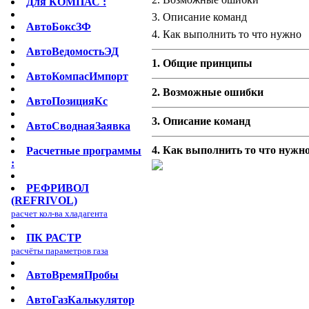
Для КОМПАС :
3. Описание команд
АвтоБоксЗФ
4. Как выполнить то что нужно
АвтоВедомостьЭД
1. Общие принципы
АвтоКомпасИмпорт
2. Возможные ошибки
АвтоПозицияКс
3. Описание команд
АвтоСводнаяЗаявка
4. Как выполнить то что нужн
Расчетные программы
:
РЕФРИВОЛ
(REFRIVOL)
расчет кол-ва хладагента
ПК РАСТР
расчёты параметров газа
АвтоВремяПробы
АвтоГазКалькулятор