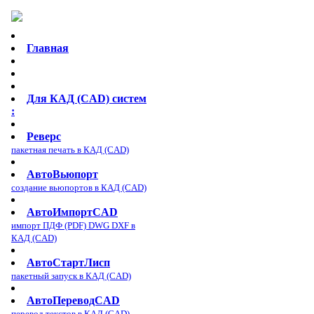
Главная
Для КАД (CAD) систем
:
Реверс
пакетная печать в КАД (CAD)
АвтоВьюпорт
создание вьюпортов в КАД (CAD)
АвтоИмпортCAD
импорт ПДФ (PDF) DWG DXF в
КАД (CAD)
АвтоСтартЛисп
пакетный запуск в КАД (CAD)
АвтоПереводCAD
перевод текстов в КАД (CAD)