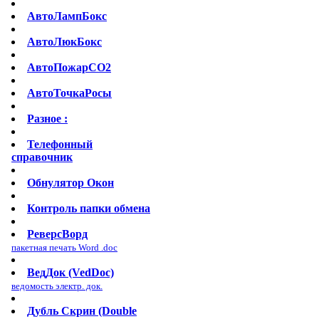
АвтоЛампБокс
АвтоЛюкБокс
АвтоПожарСО2
АвтоТочкаРосы
Разное :
Телефонный
справочник
Обнулятор Окон
Контроль папки обмена
РеверсВорд
пакетная печать Word .doc
ВедДок (VedDoc)
ведомость электр. док.
Дубль Скрин (Double