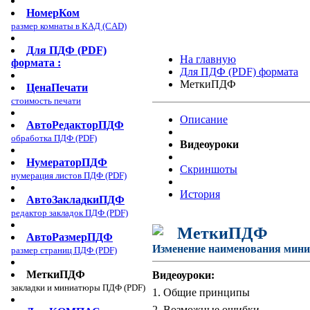
НомерКом
размер комнаты в КАД (CAD)
Для ПДФ (PDF)
На главную
формата :
Для ПДФ (PDF) формата
МеткиПДФ
ЦенаПечати
стоимость печати
Описание
АвтоРедакторПДФ
обработка ПДФ (PDF)
Видеоуроки
НумераторПДФ
Скриншоты
нумерация листов ПДФ (PDF)
История
АвтоЗакладкиПДФ
редактор закладок ПДФ (PDF)
МеткиПДФ
АвтоРазмерПДФ
Изменение наименования мини
размер страниц ПДФ (PDF)
МеткиПДФ
Видеоуроки:
закладки и миниатюры ПДФ (PDF)
1. Общие принципы
2. Возможные ошибки