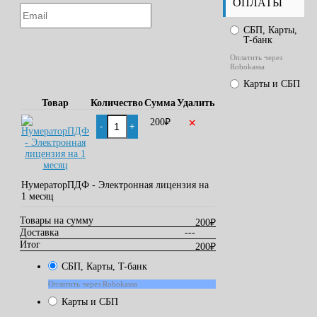
ОПЛАТЫ
СБП, Карты,
T-банк
Оплатить через
Robokassa
Карты и СБП
Товар
Количество
Сумма
Удалить
×
200
₽
-
+
НумераторПДФ - Электронная лицензия на
1 месяц
Товары на сумму
200
₽
Доставка
---
Итог
200
₽
СБП, Карты, T-банк
Оплатить через Robokassa
Карты и СБП